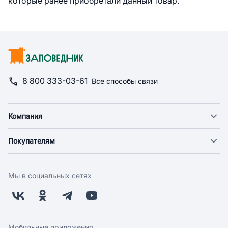
которые ранее приобретали данный товар.
8 800 333-03-61
Все способы связи
Компания
О компании
Покупателям
Новости
Доставка
Фонд "Счастье в дом"
Оплата
Поставщикам
Мы в социальных сетях
Возврат
Арендодателям
Бонусная программа
Заводчикам
Магазины
Контакты
Скидки и акции
Обратная связь
Мобильные приложения