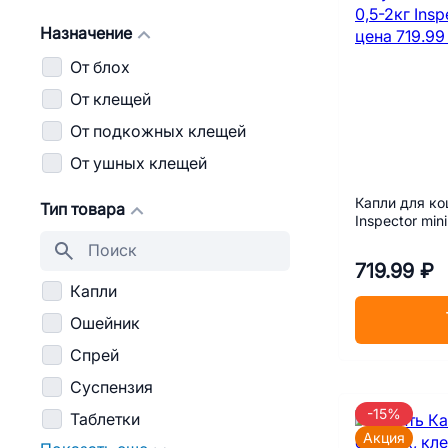
Назначение
От блох
От клещей
От подкожных клещей
От ушных клещей
Капли для ко
Тип товара
Inspector min
719.99 ₽
Капли
Ошейник
Спрей
Суспензия
-15%
Таблетки
Акция