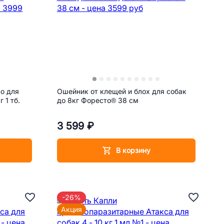
о для
Ошейник от клещей и блох для собак
 1 тб.
до 8кг Форесто® 38 см
3 599 ₽
В корзину
-26%
Акция