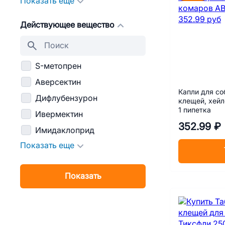
Показать еще
Действующее вещество
S-метопрен
Аверсектин
Капли для соб
Дифлубензурон
клещей, хейл
1 пипетка
Ивермектин
352.99 ₽
Имидаклоприд
Показать еще
Показать