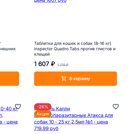
г
Таблетки для кошек и собак (8-16 кг)
 внешних
Inspector Quadro Tabs против глистов и
клещей
1 607 ₽
1 719 ₽
В корзину
-26%
Акция