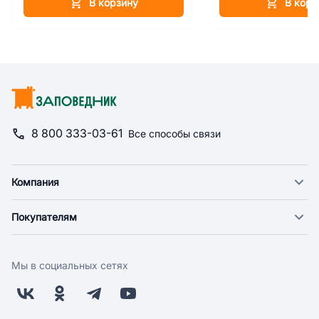
В корзину
В корз
8 800 333-03-61
Все способы связи
Компания
О компании
Покупателям
Новости
Доставка
Фонд "Счастье в дом"
Оплата
Поставщикам
Мы в социальных сетях
Возврат
Арендодателям
Бонусная программа
Заводчикам
Магазины
Контакты