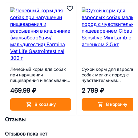
Лечебный корм для собак
Сухой корм для взрослых
при нарушении
собак мелких пород с
пищеварения и всасывания
чувствительным
в кишечнике
пищеварением Cibau
469.99 ₽
2 799 ₽
(мальабсорбция/
Sensitive Mini Lamb с
мальдигестия) Farmina Vet
ягненком 2,5 кг
Life Gastrointestinal 300 г
В корзину
В корзину
Отзывы
Отзывов пока нет