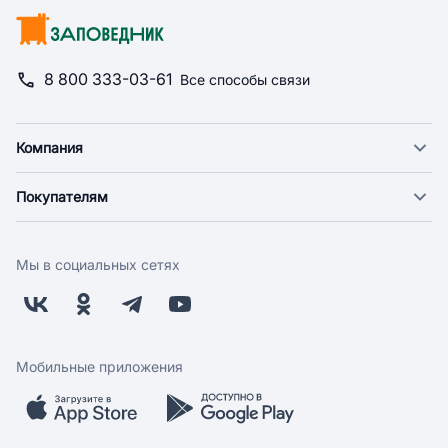
8 800 333-03-61
Все способы связи
Компания
О компании
Покупателям
Новости
Доставка
Фонд "Счастье в дом"
Оплата
Поставщикам
Мы в социальных сетях
Возврат
Арендодателям
Бонусная программа
Заводчикам
Магазины
Контакты
Скидки и акции
Обратная связь
Мобильные приложения
Бренды
Мобильное приложение
Вопрос-ответ