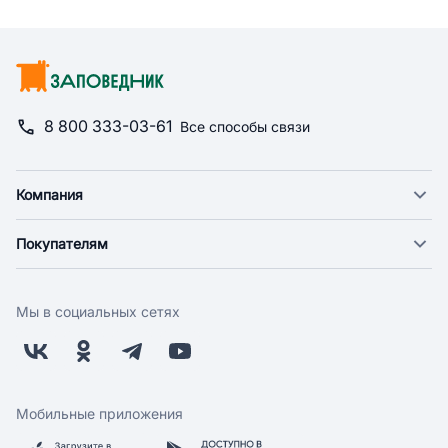
8 800 333-03-61
Все способы связи
Компания
О компании
Покупателям
Новости
Доставка
Фонд "Счастье в дом"
Оплата
Поставщикам
Мы в социальных сетях
Возврат
Арендодателям
Бонусная программа
Заводчикам
Магазины
Контакты
Скидки и акции
Обратная связь
Мобильные приложения
Бренды