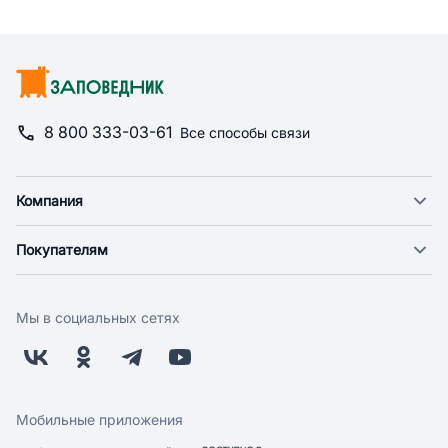
8 800 333-03-61
Все способы связи
Компания
О компании
Покупателям
Новости
Доставка
Фонд "Счастье в дом"
Оплата
Поставщикам
Мы в социальных сетях
Возврат
Арендодателям
Бонусная программа
Заводчикам
Магазины
Контакты
Скидки и акции
Обратная связь
Мобильные приложения
Бренды