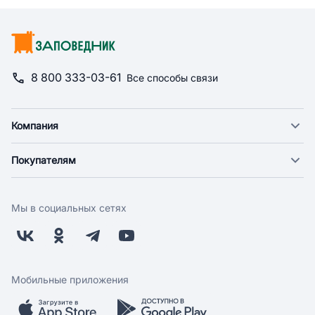
8 800 333-03-61
Все способы связи
Компания
О компании
Покупателям
Новости
Доставка
Фонд "Счастье в дом"
Оплата
Поставщикам
Мы в социальных сетях
Возврат
Арендодателям
Бонусная программа
Заводчикам
Магазины
Контакты
Скидки и акции
Обратная связь
Мобильные приложения
Бренды
Мобильное приложение