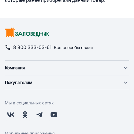
которые ранее приобретали данный товар.
8 800 333-03-61
Все способы связи
Компания
О компании
Покупателям
Новости
Доставка
Фонд "Счастье в дом"
Оплата
Поставщикам
Мы в социальных сетях
Возврат
Арендодателям
Бонусная программа
Заводчикам
Магазины
Контакты
Скидки и акции
Обратная связь
Мобильные приложения