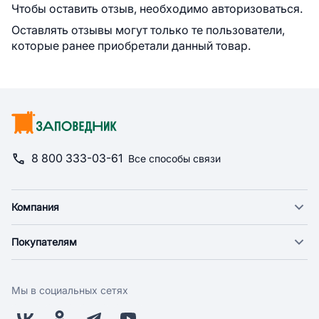
Чтобы оставить отзыв, необходимо авторизоваться.
Оставлять отзывы могут только те пользователи,
которые ранее приобретали данный товар.
8 800 333-03-61
Все способы связи
Компания
О компании
Покупателям
Новости
Доставка
Фонд "Счастье в дом"
Оплата
Поставщикам
Мы в социальных сетях
Возврат
Арендодателям