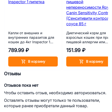
Капли от внешних и
Диетический корм для
внутренних паразитов для
взрослых кошек при при
кошек до 4кг Inspector 1
пищевой аллергии или
пипетка
пищевой непереносимост
789.99 ₽
151.99 ₽
Royal Canin Sensitivity
Control (Cенситивити
контрол) в соусе 85 г
В корзину
В корзину
Отзывы
Отзывов пока нет
Чтобы оставить отзыв, необходимо авторизоваться.
Оставлять отзывы могут только те пользователи,
которые ранее приобретали данный товар.