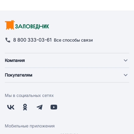
8 800 333-03-61
Все способы связи
Компания
О компании
Покупателям
Новости
Доставка
Фонд "Счастье в дом"
Оплата
Поставщикам
Мы в социальных сетях
Возврат
Арендодателям
Бонусная программа
Заводчикам
Магазины
Контакты
Скидки и акции
Обратная связь
Мобильные приложения
Бренды