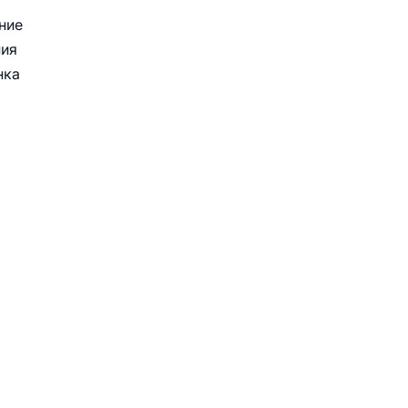
ние
ния
нка