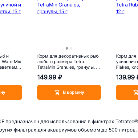
ыб и
Корм для декоративных рыб
Корм для 
a WaferMix
любого размера Tetra
усиления 
реветками,
TetraMin Granules, гранулы, 15
Flakes, хл
г
149.99 ₽
139.99 
ину
В корзину
F предназначен для использования в фильтрах Tetratec®
в других фильтрах для аквариумов объемом до 500 литров.