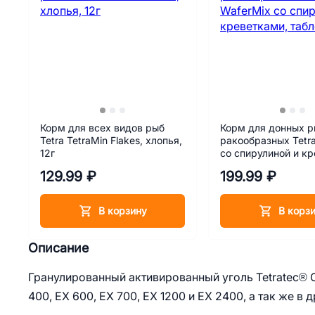
Корм для всех видов рыб
Корм для донных р
Tetra TetraMin Flakes, хлопья,
ракообразных Tetr
12г
со спирулиной и к
таблетки, 15 г
129.99 ₽
199.99 ₽
В корзину
В корз
Описание
Гранулированный активированный уголь Tetratec® C
400, EX 600, EX 700, EX 1200 и EX 2400, а так же 