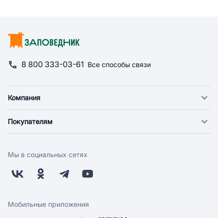
8 800 333-03-61
Все способы связи
Компания
О компании
Покупателям
Новости
Доставка
Фонд "Счастье в дом"
Оплата
Поставщикам
Мы в социальных сетях
Возврат
Арендодателям
Бонусная программа
Заводчикам
Магазины
Контакты
Скидки и акции
Обратная связь
Мобильные приложения
Бренды