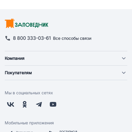
8 800 333-03-61
Все способы связи
Компания
О компании
Покупателям
Новости
Доставка
Фонд "Счастье в дом"
Оплата
Поставщикам
Мы в социальных сетях
Возврат
Арендодателям
Бонусная программа
Заводчикам
Магазины
Контакты
Скидки и акции
Обратная связь
Мобильные приложения
Бренды