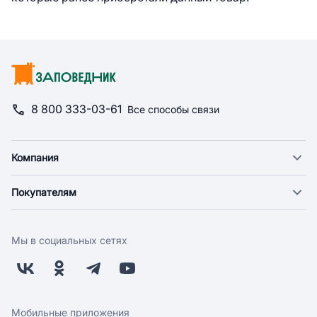
8 800 333-03-61
Все способы связи
Компания
О компании
Покупателям
Новости
Доставка
Фонд "Счастье в дом"
Оплата
Поставщикам
Мы в социальных сетях
Возврат
Арендодателям
Бонусная программа
Заводчикам
Магазины
Контакты
Скидки и акции
Обратная связь
Мобильные приложения