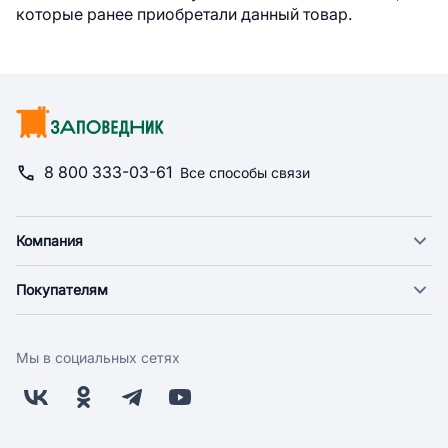
которые ранее приобретали данный товар.
8 800 333-03-61
Все способы связи
Компания
О компании
Покупателям
Новости
Доставка
Фонд "Счастье в дом"
Оплата
Поставщикам
Мы в социальных сетях
Возврат
Арендодателям
Бонусная программа
Заводчикам
Магазины
Контакты