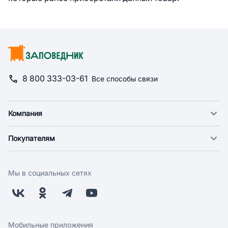
8 800 333-03-61
Все способы связи
Компания
О компании
Покупателям
Новости
Доставка
Фонд "Счастье в дом"
Оплата
Поставщикам
Мы в социальных сетях
Возврат
Арендодателям
Бонусная программа
Заводчикам
Магазины
Контакты
Скидки и акции
Обратная связь
Мобильные приложения