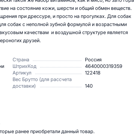
ски такой же набор витаминов, как и мясо, но зато гор
ие на состояние кожи, шерсти и общий обмен веществ.
щрения при дрессуре, и просто на прогулках. Для собак
для собак с неполной зубной формулой и возрастными
 вкусовым качествам и воздушной структуре является
ероногих друзей.
Страна
Россия
ни
ШтрихКод
4640000319359
Артикул
122418
Вес Брутто (для рассчета
доставки)
140
.
оторые ранее приобретали данный товар.