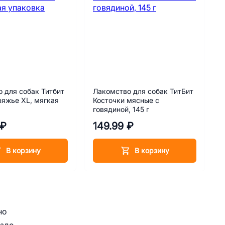
 для собак Титбит
Лакомство для собак ТитБит
вяжье XL, мягкая
Косточки мясные с
говядиной, 145 г
 ₽
149.99 ₽
В корзину
В корзину
но