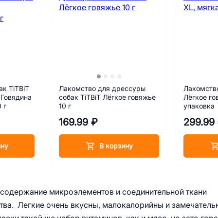
к TiTBiT
Лакомство для дрессуры
Лакомство
 Говядина
собак TiTBiT Лёгкое говяжье
Лёгкое го
 г
10 г
упаковка
169.99 ₽
299.99
ину
В корзину
 содержание микроэлементов и соединительной ткани
тва. Легкие очень вкусны, малокалорийны и замечатель