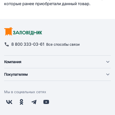
которые ранее приобретали данный товар.
8 800 333-03-61
Все способы связи
Компания
О компании
Покупателям
Новости
Доставка
Фонд "Счастье в дом"
Оплата
Поставщикам
Мы в социальных сетях
Возврат
Арендодателям
Бонусная программа
Заводчикам
Магазины
Контакты