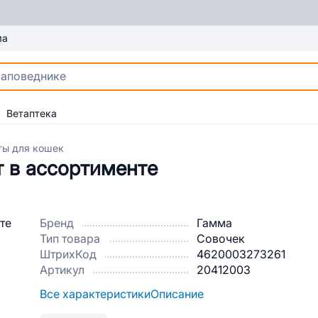
ма
Ветаптека
ты для кошек
т в ассортименте
Бренд
Гамма
Тип товара
Совочек
ШтрихКод
4620003273261
Артикул
20412003
Все характеристики
Описание