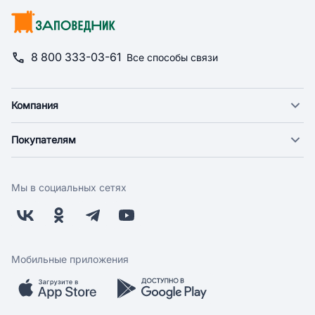
8 800 333-03-61
Все способы связи
Компания
О компании
Покупателям
Новости
Доставка
Фонд "Счастье в дом"
Оплата
Поставщикам
Мы в социальных сетях
Возврат
Арендодателям
Бонусная программа
Заводчикам
Магазины
Контакты
Скидки и акции
Обратная связь
Мобильные приложения
Бренды
Мобильное приложение
Вопрос-ответ