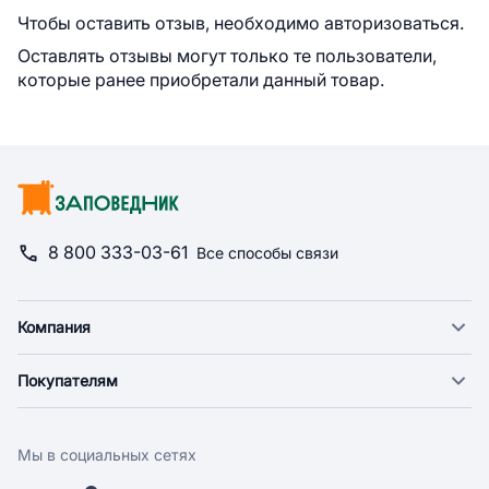
Чтобы оставить отзыв, необходимо авторизоваться.
Оставлять отзывы могут только те пользователи,
которые ранее приобретали данный товар.
8 800 333-03-61
Все способы связи
Компания
О компании
Покупателям
Новости
Доставка
Фонд "Счастье в дом"
Оплата
Поставщикам
Мы в социальных сетях
Возврат
Арендодателям