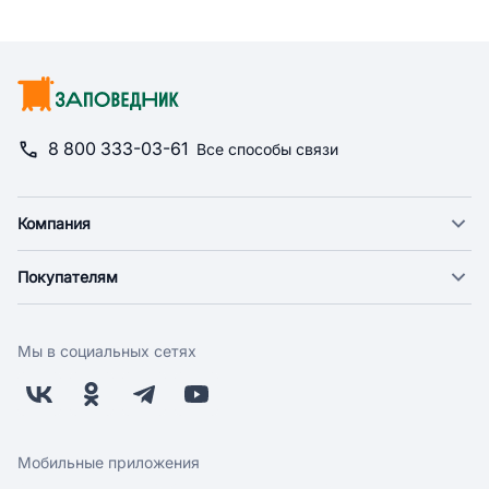
8 800 333-03-61
Все способы связи
Компания
О компании
Покупателям
Новости
Доставка
Фонд "Счастье в дом"
Оплата
Поставщикам
Мы в социальных сетях
Возврат
Арендодателям
Бонусная программа
Заводчикам
Магазины
Контакты
Скидки и акции
Обратная связь
Мобильные приложения
Бренды