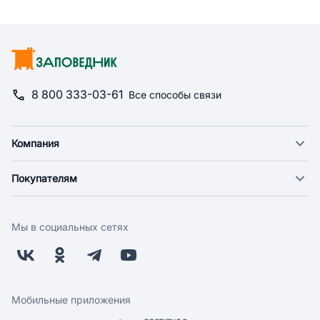
8 800 333-03-61
Все способы связи
Компания
О компании
Покупателям
Новости
Доставка
Фонд "Счастье в дом"
Оплата
Поставщикам
Мы в социальных сетях
Возврат
Арендодателям
Бонусная программа
Заводчикам
Магазины
Контакты
Скидки и акции
Обратная связь
Мобильные приложения
Бренды