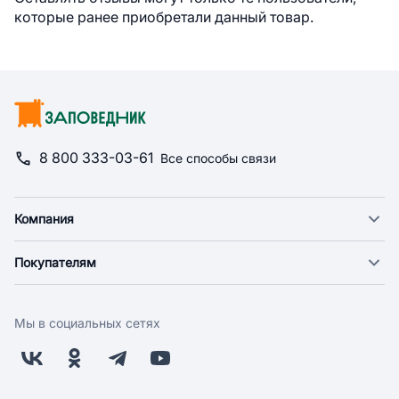
которые ранее приобретали данный товар.
8 800 333-03-61
Все способы связи
Компания
О компании
Покупателям
Новости
Доставка
Фонд "Счастье в дом"
Оплата
Поставщикам
Мы в социальных сетях
Возврат
Арендодателям
Бонусная программа
Заводчикам
Магазины
Контакты