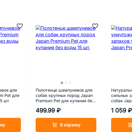
евое для
Полотенце шампуневое для
Натураль
m Pet для
собак крупных пород Japan
сильных з
25 шт
Premium Pet для купания без
собак Jap
воды 15 шт.
мл
499.99 ₽
1 059 ₽
ину
В корзину