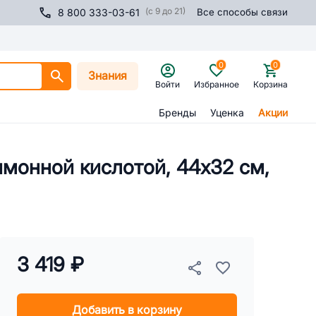
(с 9 до 21)
8 800 333-03-61
Все способы связи
0
0
Знания
Войти
Избранное
Корзина
Бренды
Уценка
Акции
имонной кислотой, 44х32 см,
3 419 ₽
Добавить в корзину