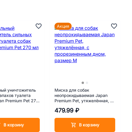
Акция
ный уничтожитель
Миска для собак
апахов туалета
неопрокидываемая Japan
an Premium Pet 270
Premium Pet, утяжелённая, с
прорезиненным дном,
479.99 ₽
размер М
В корзину
В корзину