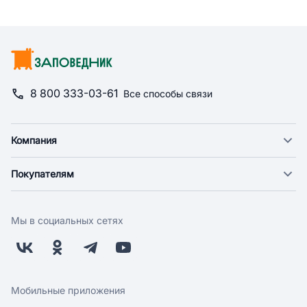
8 800 333-03-61
Все способы связи
Компания
О компании
Покупателям
Новости
Доставка
Фонд "Счастье в дом"
Оплата
Поставщикам
Мы в социальных сетях
Возврат
Арендодателям
Бонусная программа
Заводчикам
Магазины
Контакты
Скидки и акции
Обратная связь
Мобильные приложения
Бренды