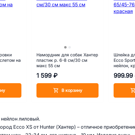
ровки
Намордник для собак Хантер
Шлейка дл
аслетом на
пластик р. 6-8 см/30 см
Ecco Spor
макс 55 см
нейлон, к
1 599 ₽
999.99
ину
В корзину
 нейлон лиловый.
род Ecco ХS от Hunter (Хантер) – отличное приобретени