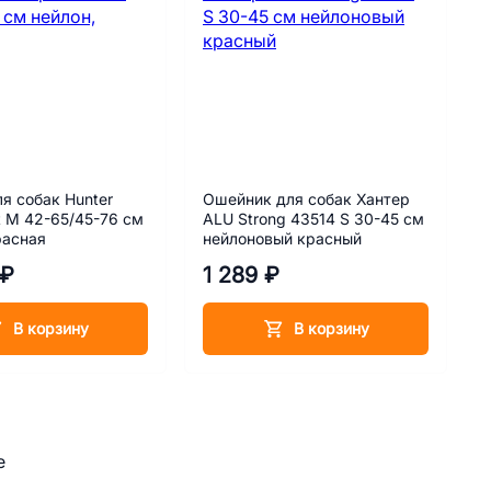
я собак Hunter
Ошейник для собак Хантер
t M 42-65/45-76 см
ALU Strong 43514 S 30-45 см
расная
нейлоновый красный
 ₽
1 289 ₽
В корзину
В корзину
е