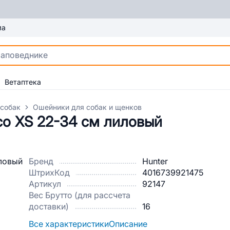
ма
Ветаптека
 собак
Ошейники для собак и щенков
co XS 22-34 см лиловый
Бренд
Hunter
ШтрихКод
4016739921475
Артикул
92147
Вес Брутто (для рассчета
доставки)
16
Все характеристики
Описание