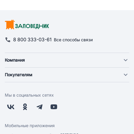
8 800 333-03-61
Все способы связи
Компания
О компании
Покупателям
Новости
Доставка
Фонд "Счастье в дом"
Оплата
Поставщикам
Мы в социальных сетях
Возврат
Арендодателям
Бонусная программа
Заводчикам
Магазины
Контакты
Скидки и акции
Обратная связь
Мобильные приложения
Бренды