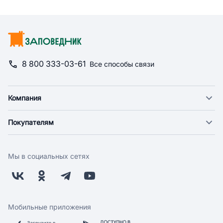
8 800 333-03-61
Все способы связи
Компания
О компании
Покупателям
Новости
Доставка
Фонд "Счастье в дом"
Оплата
Поставщикам
Мы в социальных сетях
Возврат
Арендодателям
Бонусная программа
Заводчикам
Магазины
Контакты
Скидки и акции
Обратная связь
Мобильные приложения
Бренды