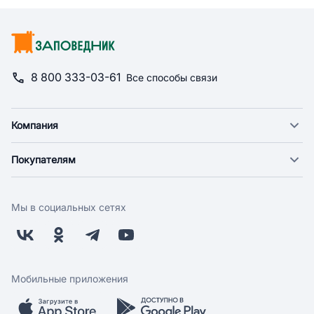
8 800 333-03-61
Все способы связи
Компания
О компании
Покупателям
Новости
Доставка
Фонд "Счастье в дом"
Оплата
Поставщикам
Мы в социальных сетях
Возврат
Арендодателям
Бонусная программа
Заводчикам
Магазины
Контакты
Скидки и акции
Обратная связь
Мобильные приложения
Бренды
Мобильное приложение