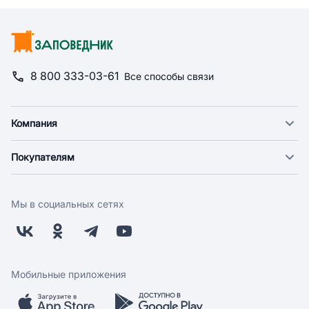
8 800 333-03-61
Все способы связи
Компания
О компании
Покупателям
Новости
Доставка
Фонд "Счастье в дом"
Оплата
Поставщикам
Мы в социальных сетях
Возврат
Арендодателям
Бонусная программа
Заводчикам
Магазины
Контакты
Скидки и акции
Обратная связь
Мобильные приложения
Бренды
Мобильное приложение