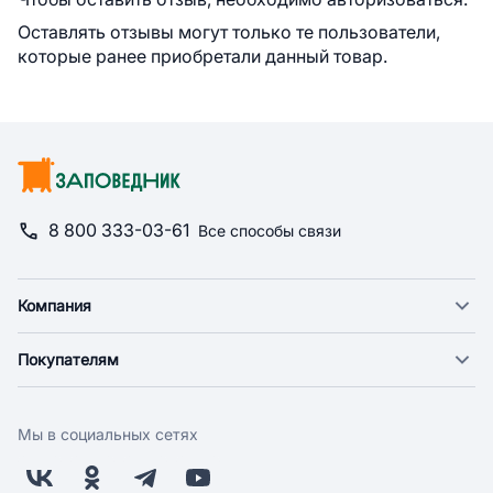
Оставлять отзывы могут только те пользователи,
которые ранее приобретали данный товар.
8 800 333-03-61
Все способы связи
Компания
О компании
Покупателям
Новости
Доставка
Фонд "Счастье в дом"
Оплата
Поставщикам
Мы в социальных сетях
Возврат
Арендодателям
Бонусная программа
Заводчикам