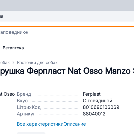
ма
Ветаптека
собак
Косточки для собак
рушка Ферпласт Nat Osso Manzo 
Бренд
Ferplast
Вкус
С говядиной
ШтрихКод
8010690106069
Артикул
88040012
Все характеристики
Описание