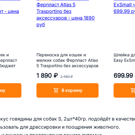
ек и
Переноска для кошек и
Шлейка дл
Ферпласт
мелких собак Ферпласт Atlas
Easy ExSm
 бюджет
5 Trasportino без аксессуаров
1 890 ₽
699.99
2 490 ₽
ину
В корзину
кус говядины для собак S, 2шт*40гр. подойдёт в качеств
ьзовать для дрессировки и поощрения животного.