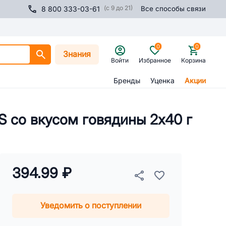
(с 9 до 21)
8 800 333-03-61
Все способы связи
0
0
Знания
Войти
Избранное
Корзина
Бренды
Уценка
Акции
S со вкусом говядины 2х40 г
394.99 ₽
Уведомить о поступлении