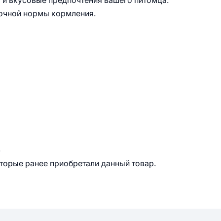
 и вкусовые предпочтения вашего питомца.
точной нормы кормления.
.
оторые ранее приобретали данный товар.