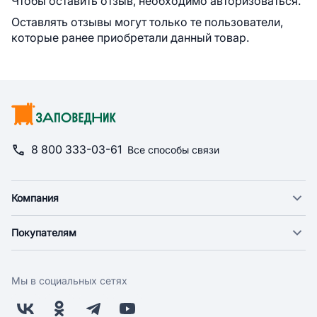
Чтобы оставить отзыв, необходимо авторизоваться.
Оставлять отзывы могут только те пользователи,
которые ранее приобретали данный товар.
8 800 333-03-61
Все способы связи
Компания
О компании
Покупателям
Новости
Доставка
Фонд "Счастье в дом"
Оплата
Поставщикам
Мы в социальных сетях
Возврат
Арендодателям
Бонусная программа
Заводчикам