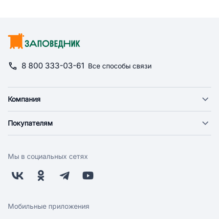
8 800 333-03-61
Все способы связи
Компания
О компании
Покупателям
Новости
Доставка
Фонд "Счастье в дом"
Оплата
Поставщикам
Мы в социальных сетях
Возврат
Арендодателям
Бонусная программа
Заводчикам
Магазины
Контакты
Скидки и акции
Обратная связь
Мобильные приложения
Бренды