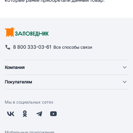
которые ранее приобретали данный товар.
8 800 333-03-61
Все способы связи
Компания
О компании
Покупателям
Новости
Доставка
Фонд "Счастье в дом"
Оплата
Поставщикам
Мы в социальных сетях
Возврат
Арендодателям
Бонусная программа
Заводчикам
Магазины
Контакты
Скидки и акции
Обратная связь
Мобильные приложения