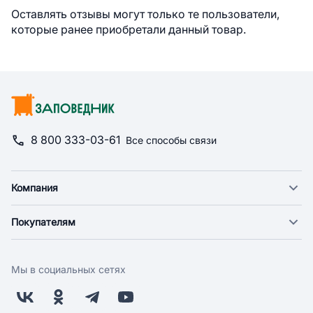
Оставлять отзывы могут только те пользователи,
которые ранее приобретали данный товар.
8 800 333-03-61
Все способы связи
Компания
О компании
Покупателям
Новости
Доставка
Фонд "Счастье в дом"
Оплата
Поставщикам
Мы в социальных сетях
Возврат
Арендодателям
Бонусная программа
Заводчикам