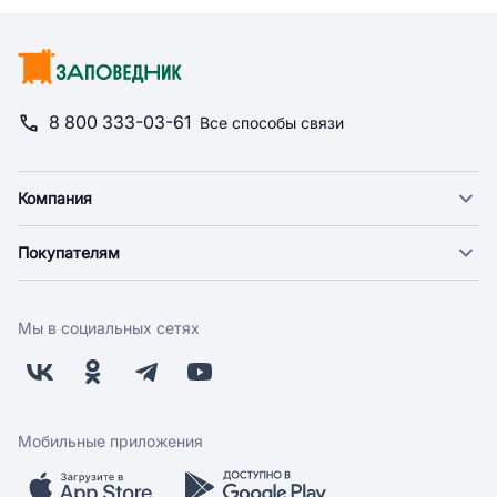
8 800 333-03-61
Все способы связи
Компания
О компании
Покупателям
Новости
Доставка
Фонд "Счастье в дом"
Оплата
Поставщикам
Мы в социальных сетях
Возврат
Арендодателям
Бонусная программа
Заводчикам
Магазины
Контакты
Скидки и акции
Обратная связь
Мобильные приложения
Бренды
Мобильное приложение