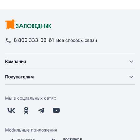
8 800 333-03-61
Все способы связи
Компания
О компании
Покупателям
Новости
Доставка
Фонд "Счастье в дом"
Оплата
Поставщикам
Мы в социальных сетях
Возврат
Арендодателям
Бонусная программа
Заводчикам
Магазины
Контакты
Скидки и акции
Обратная связь
Мобильные приложения
Бренды