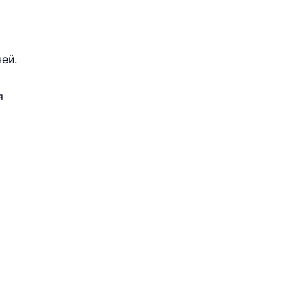
ей.
я