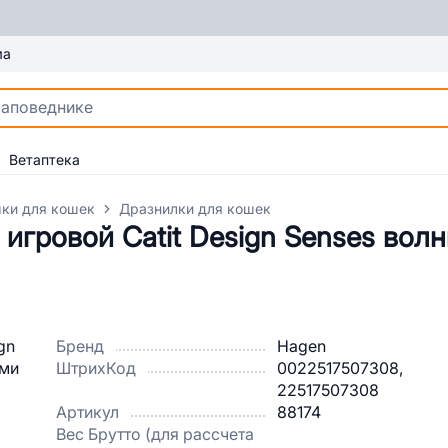
ма
Ветаптека
ки для кошек
Дразнилки для кошек
 игровой Catit Design Senses вол
Бренд
Hagen
ШтрихКод
0022517507308,
22517507308
Артикул
88174
Вес Брутто (для рассчета