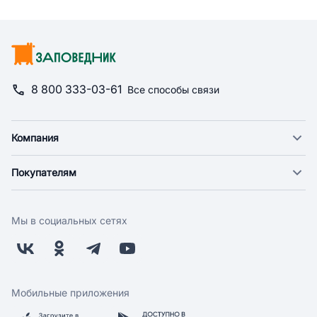
8 800 333-03-61
Все способы связи
Компания
О компании
Покупателям
Новости
Доставка
Фонд "Счастье в дом"
Оплата
Поставщикам
Мы в социальных сетях
Возврат
Арендодателям
Бонусная программа
Заводчикам
Магазины
Контакты
Скидки и акции
Обратная связь
Мобильные приложения
Бренды