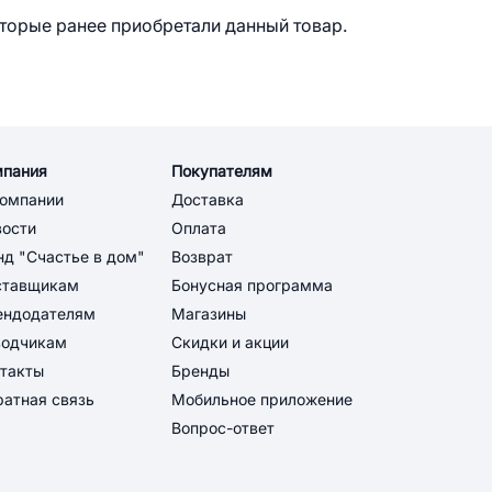
оторые ранее приобретали данный товар.
мпания
Покупателям
компании
Доставка
вости
Оплата
д "Счастье в дом"
Возврат
ставщикам
Бонусная программа
ендодателям
Магазины
водчикам
Скидки и акции
такты
Бренды
атная связь
Мобильное приложение
Вопрос-ответ