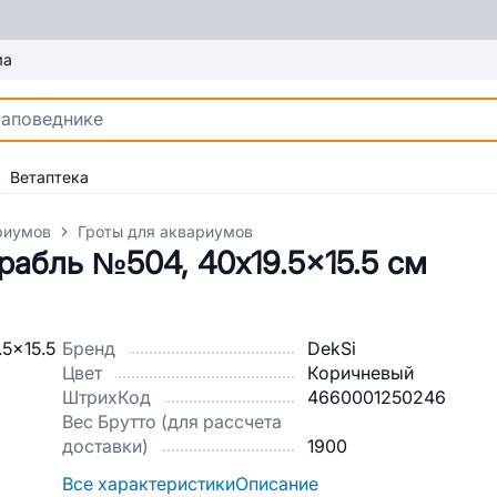
ма
Ветаптека
риумов
Гроты для аквариумов
рабль №504, 40x19.5x15.5 см
Бренд
DekSi
Цвет
Коричневый
ШтрихКод
4660001250246
Вес Брутто (для рассчета
доставки)
1900
Все характеристики
Описание