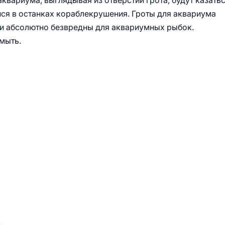
аквариума, выглядывая из отверстий грота, будут казать
я в останках кораблекрушения. Гроты для аквариума
 и абсолютно безвредны для аквариумных рыбок.
 мыть.
.