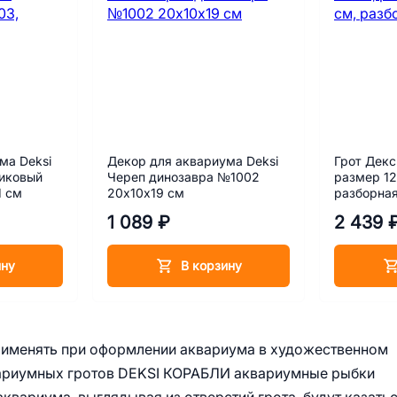
ма Deksi
Декор для аквариума Deksi
Грот Декс
тиковый
Череп динозавра №1002
размер 12
1 см
20х10х19 см
разборная
1 089 ₽
2 439 
ину
В корзину
именять при оформлении аквариума в художественном
квариумных гротов DEKSI КОРАБЛИ аквариумные рыбки