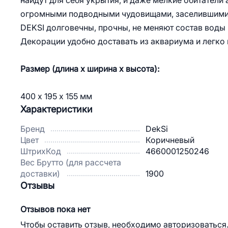
найдут для себя укрытия, и даже мелкие обитатели 
огромными подводными чудовищами, заселившимис
DEKSI долговечны, прочны, не меняют состав воды
Декорации удобно доставать из аквариума и легко
Размер (длина x ширина x высота):
400 x 195 x 155 мм
Характеристики
Бренд
DekSi
Цвет
Коричневый
ШтрихКод
4660001250246
Вес Брутто (для рассчета
доставки)
1900
Отзывы
Отзывов пока нет
Чтобы оставить отзыв, необходимо авторизоваться