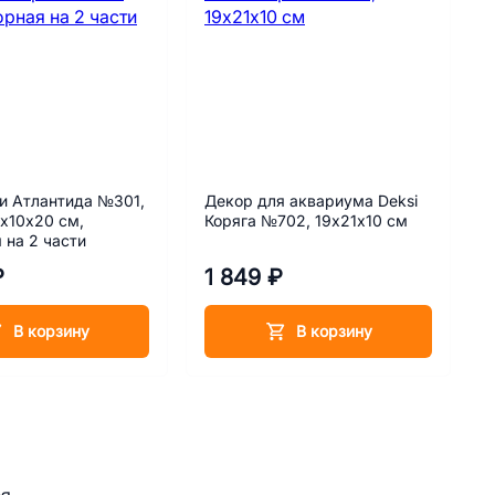
и Атлантида №301,
Декор для аквариума Deksi
х10х20 см,
Коряга №702, 19х21х10 см
 на 2 части
₽
1 849 ₽
В корзину
В корзину