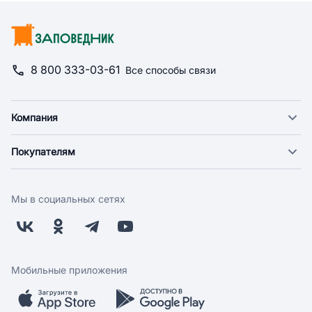
8 800 333-03-61
Все способы связи
Компания
О компании
Покупателям
Новости
Доставка
Фонд "Счастье в дом"
Оплата
Поставщикам
Мы в социальных сетях
Возврат
Арендодателям
Бонусная программа
Заводчикам
Магазины
Контакты
Скидки и акции
Обратная связь
Мобильные приложения
Бренды
Мобильное приложение