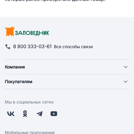
8 800 333-03-61
Все способы связи
Компания
О компании
Покупателям
Новости
Доставка
Фонд "Счастье в дом"
Оплата
Поставщикам
Мы в социальных сетях
Возврат
Арендодателям
Бонусная программа
Заводчикам
Магазины
Контакты
Скидки и акции
Обратная связь
Мобильные приложения