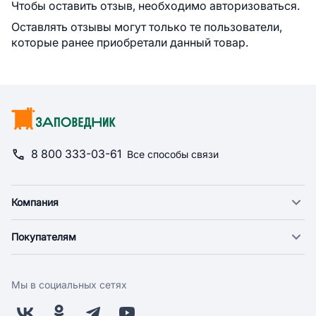
Чтобы оставить отзыв, необходимо авторизоваться.
Оставлять отзывы могут только те пользователи,
которые ранее приобретали данный товар.
8 800 333-03-61
Все способы связи
Компания
О компании
Покупателям
Новости
Доставка
Фонд "Счастье в дом"
Оплата
Поставщикам
Мы в социальных сетях
Возврат
Арендодателям
Бонусная программа