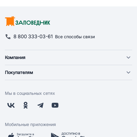
8 800 333-03-61
Все способы связи
Компания
О компании
Покупателям
Новости
Доставка
Фонд "Счастье в дом"
Оплата
Поставщикам
Мы в социальных сетях
Возврат
Арендодателям
Бонусная программа
Заводчикам
Магазины
Контакты
Скидки и акции
Обратная связь
Мобильные приложения
Бренды