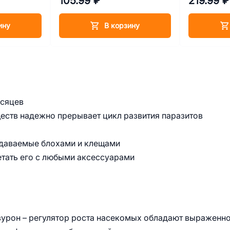
105.99 ₽
219.99 ₽
нарушениях
ину
В корзину
есяцев
ств надежно прерывает цикл развития паразитов
едаваемые блохами и клещами
етать его с любыми аксессуарами
зурон – регулятор роста насекомых обладают выраженн