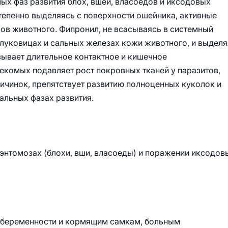
ых фаз развития блох, вшей, власоедов и иксодовых
тепенно выделяясь с поверхности ошейника, активные
ов животного. Фипронил, не всасываясь в системный
 луковицах и сальных железах кожи животного, и выдел
зывает длительное контактное и кишечное
екомых подавляет рост покровных тканей у паразитов,
личинок, препятствует развитию полноценных куколок и
альных фазах развития.
энтомозах (блохи, вши, власоеды) и поражении иксодо
 беременности и кормящим самкам, больным