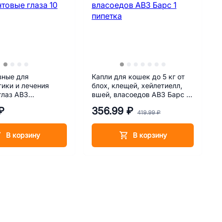
зные для
Капли для кошек до 5 кг от
ики и лечения
блох, клещей, хейлетиелл,
глаз АВЗ
вшей, власоедов АВЗ Барс 1
овые глаза 10 мл
пипетка
₽
356.99 ₽
419.99 ₽
В корзину
В корзину