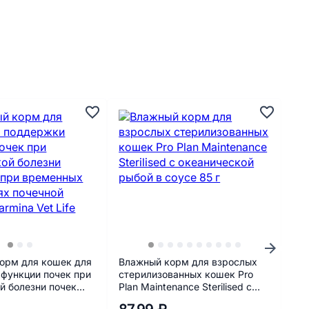
орм для кошек для
Влажный корм для взрослых
Вл
функции почек при
стерилизованных кошек Pro
ст
й болезни почек
Plan Maintenance Sterilised с
Pla
еменных
океанической рыбой в соусе
кур