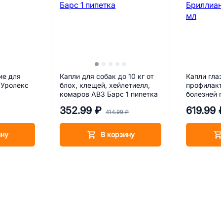
ие для
Капли для собак до 10 кг от
Капли гла
 Уролекс
блох, клещей, хейлетиелл,
профилакт
комаров АВЗ Барс 1 пипетка
болезней 
Бриллиант
352.99 ₽
619.99 
414.99 ₽
ину
В корзину