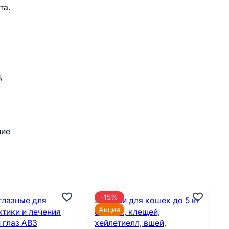
та.
ц
ние
-15%
Акция