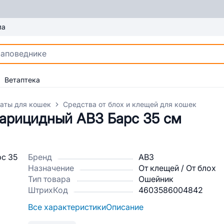
ма
Ветаптека
аты для кошек
Средства от блох и клещей для кошек
карицидный АВЗ Барс 35 см
Бренд
АВЗ
Назначение
От клещей / От блох
Тип товара
Ошейник
ШтрихКод
4603586004842
Все характеристики
Описание