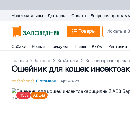
Наши магазины
Доставка
Оплата
Бонусная програм
Товары
Собаки
Кошки
Грызуны
Птицы
Рыбы
Рептилии
Главная
Каталог
ВетАптека
Ветеринарные препар
Ошейник для кошек инсектоа
0 отзывов
Арт. AB728
-15%
Акция