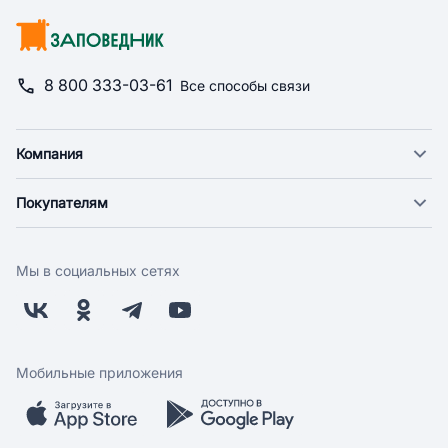
8 800 333-03-61
Все способы связи
Компания
О компании
Покупателям
Новости
Доставка
Фонд "Счастье в дом"
Оплата
Поставщикам
Мы в социальных сетях
Возврат
Арендодателям
Бонусная программа
Заводчикам
Магазины
Контакты
Скидки и акции
Обратная связь
Мобильные приложения
Бренды
Мобильное приложение
Вопрос-ответ