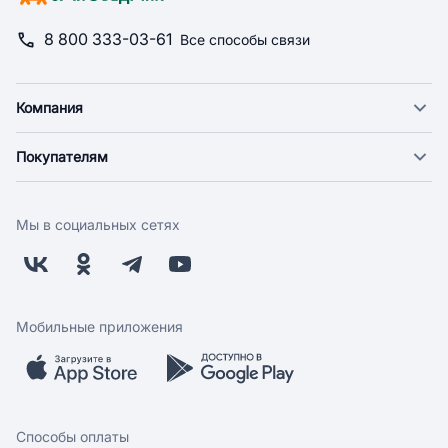
8 800 333-03-61
Все способы связи
Компания
О компании
Покупателям
Новости
Доставка
Фонд "Счастье в дом"
Оплата
Поставщикам
Мы в социальных сетях
Возврат
Арендодателям
Бонусная программа
Заводчикам
Магазины
Контакты
Скидки и акции
Обратная связь
Мобильные приложения
Бренды
Мобильное приложение
Вопрос-ответ
Способы оплаты