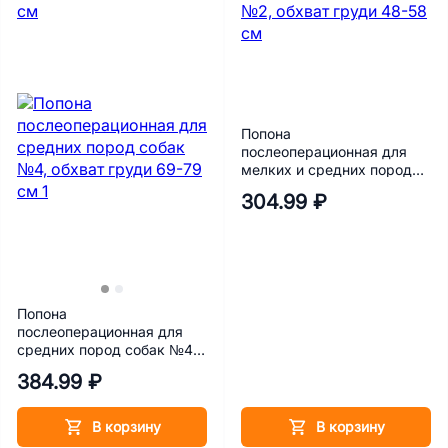
Попона
послеоперационная для
мелких и средних пород
собак Талисмед №2,
304.99 ₽
обхват груди 48-58 см
Попона
послеоперационная для
средних пород собак №4,
обхват груди 69-79 см
384.99 ₽
В корзину
В корзину