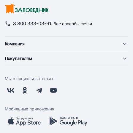
8 800 333-03-61
Все способы связи
Компания
О компании
Покупателям
Новости
Доставка
Фонд "Счастье в дом"
Оплата
Поставщикам
Мы в социальных сетях
Возврат
Арендодателям
Бонусная программа
Заводчикам
Магазины
Контакты
Скидки и акции
Обратная связь
Мобильные приложения
Бренды
Мобильное приложение
Вопрос-ответ