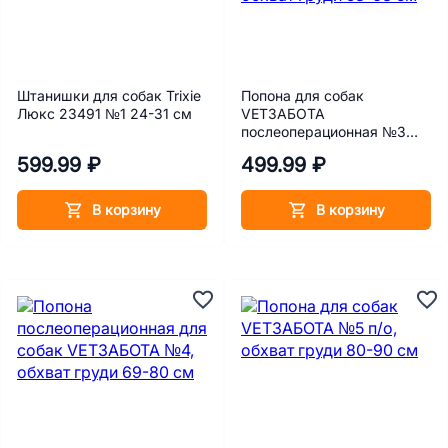
Штанишки для собак Trixie
Попона для собак
Люкс 23491 №1 24-31 см
VETЗАБОТА
послеоперационная №3
ЭКО 100 % натуральный
599.99 ₽
499.99 ₽
хлопок с завязками обхват
груди 58-68 см
В корзину
В корзину