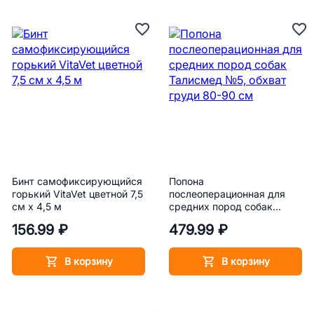
Бинт самофиксирующийся
Попона
горький VitaVet цветной 7,5
послеоперационная для
см х 4,5 м
средних пород собак
Талисмед №5, обхват
156.99 ₽
479.99 ₽
груди 80-90 см
В корзину
В корзину