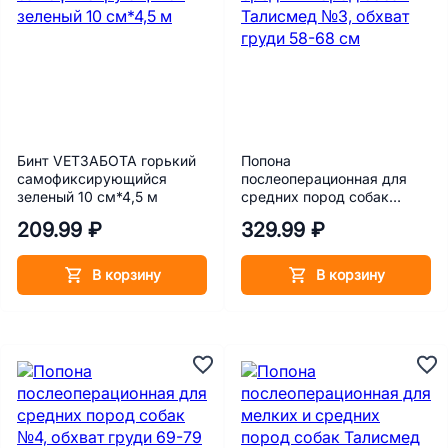
Бинт VETЗАБОТА горький
Попона
самофиксирующийся
послеоперационная для
зеленый 10 см*4,5 м
средних пород собак
Талисмед №3, обхват
209.99 ₽
329.99 ₽
груди 58-68 см
В корзину
В корзину