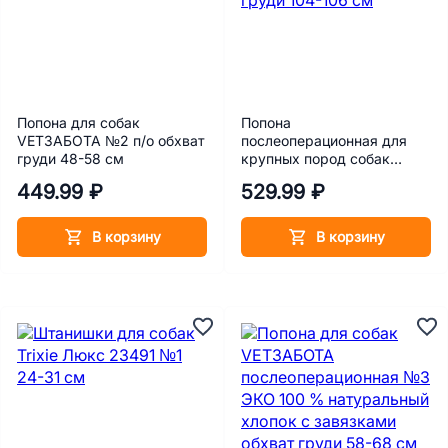
Попона для собак
Попона
VETЗАБОТА №2 п/о обхват
послеоперационная для
груди 48-58 см
крупных пород собак
Талисмед №7, обхват
449.99 ₽
529.99 ₽
груди 104-106 см
В корзину
В корзину