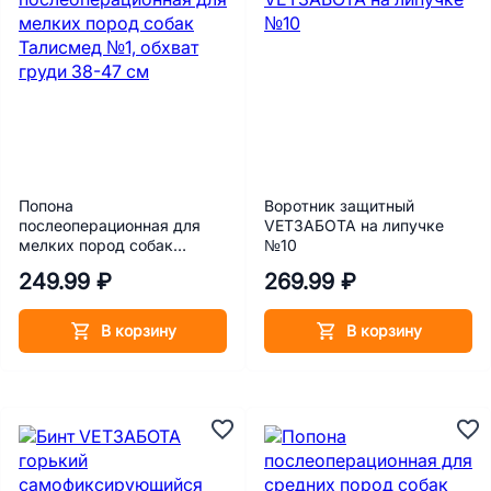
Попона
Воротник защитный
послеоперационная для
VETЗАБОТА на липучке
мелких пород собак
№10
Талисмед №1, обхват
249.99 ₽
269.99 ₽
груди 38-47 см
В корзину
В корзину